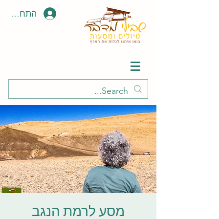
התחבר \ 
מסע לרמת הנגב