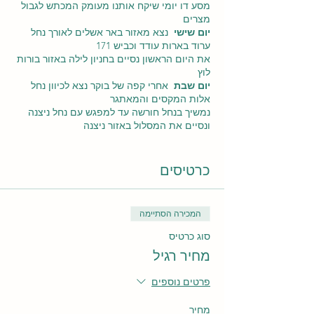
מסע דו יומי שיקח אותנו מעומק המכתש לגבול
מצרים
יום שישי
נצא מאזור באר אשלים לאורך נחל
ערוד בארות עודד וכביש 171
את היום הראשון נסיים בחניון לילה באזור בורות
לוץ
יום שבת
אחרי קפה של בוקר נצא לכיוון נחל
אלות המקסים והמאתגר
נמשיך בנחל חורשה עד למפגש עם נחל ניצנה
ונסיים את המסלול באזור ניצנה
נקודות לאורך המסלול
כרטיסים
נחל ערוד
האמבר
סלע האריה
המכירה הסתיימה
מצפור ערוד
בורות לוץ
סוג כרטיס
נחל אלות
מחיר רגיל
נחל חרשה
מאגורות חרשה
פרטים נוספים
ועוד
מחיר
מחירים